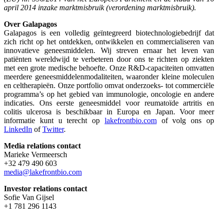
april 2014 inzake marktmisbruik (verordening marktmisbruik).
Over
Galapagos
Galapagos is een volledig geïntegreerd biotechnologiebedrijf dat
zich richt op het ontdekken, ontwikkelen en commercialiseren van
innovatieve geneesmiddelen. Wij streven ernaar het leven van
patiënten wereldwijd te verbeteren door ons te richten op ziekten
met een grote medische behoefte. Onze R&D-capaciteiten omvatten
meerdere geneesmiddelenmodaliteiten, waaronder kleine moleculen
en celtherapieën. Onze portfolio omvat onderzoeks- tot commerciële
programma’s op het gebied van immunologie, oncologie en andere
indicaties. Ons eerste geneesmiddel voor reumatoïde artritis en
colitis ulcerosa is beschikbaar in Europa en Japan. Voor meer
informatie kunt u terecht op
lakefrontbio.com
of volg ons op
LinkedIn
of
Twitter
.
Media relations
contact
Marieke Vermeersch
+32 479 490 603
media@lakefrontbio.com
Investor relations
contact
Sofie Van Gijsel
+1 781 296 1143