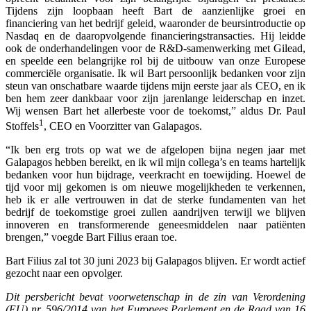
Tijdens zijn loopbaan heeft Bart de aanzienlijke groei en
financiering van het bedrijf geleid, waaronder de beursintroductie op
Nasdaq en de daaropvolgende financieringstransacties. Hij leidde
ook de onderhandelingen voor de R&D-samenwerking met Gilead,
en speelde een belangrijke rol bij de uitbouw van onze Europese
commerciële organisatie. Ik wil Bart persoonlijk bedanken voor zijn
steun van onschatbare waarde tijdens mijn eerste jaar als CEO, en ik
ben hem zeer dankbaar voor zijn jarenlange leiderschap en inzet.
Wij wensen Bart het allerbeste voor de toekomst,” aldus Dr. Paul
1
Stoffels
, CEO en Voorzitter van Galapagos.
“Ik ben erg trots op wat we de afgelopen bijna negen jaar met
Galapagos hebben bereikt, en ik wil mijn collega’s en teams hartelijk
bedanken voor hun bijdrage, veerkracht en toewijding. Hoewel de
tijd voor mij gekomen is om nieuwe mogelijkheden te verkennen,
heb ik er alle vertrouwen in dat de sterke fundamenten van het
bedrijf de toekomstige groei zullen aandrijven terwijl we blijven
innoveren en transformerende geneesmiddelen naar patiënten
brengen,” voegde Bart Filius eraan toe.
Bart Filius zal tot 30 juni 2023 bij Galapagos blijven. Er wordt actief
gezocht naar een opvolger.
Dit persbericht bevat voorwetenschap in de zin van Verordening
(EU) nr. 596/2014 van het Europees Parlement en de Raad van 16