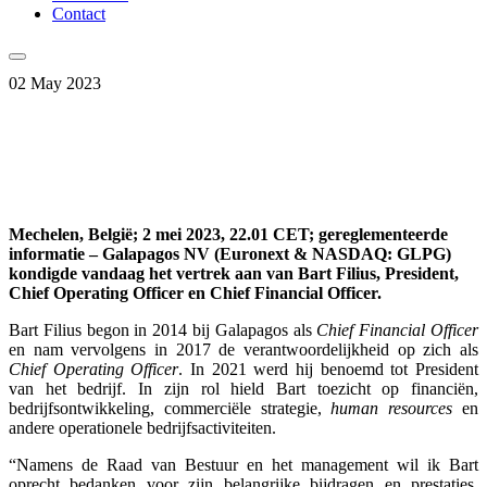
Contact
02 May 2023
Mechelen, Belgi
ë
;
2 mei 2023
,
22.01
CET;
gereglementeerde
informatie
– Galapagos NV (Euronext & NASDAQ: GLPG)
k
ondig
de vandaag het vertrek aan van Bart Filius,
President
,
Chief Operating Officer en Chief Financial Officer.
Bart Filius begon in 2014 bij Galapagos als
Chief Financial Officer
en nam vervolgens in 2017 de verantwoordelijkheid op zich als
Chief Operating Officer
. In 2021 werd hij benoemd tot President
van het bedrijf. In zijn rol hield Bart toezicht op financiën,
bedrijfsontwikkeling, commerciële strategie,
human resources
en
andere operationele bedrijfsactiviteiten.
“Namens de Raad van Bestuur en het management wil ik Bart
oprecht bedanken voor zijn belangrijke bijdragen en prestaties.