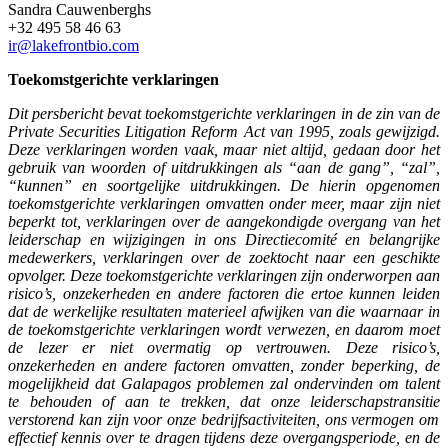
Sandra Cauwenberghs
+32 495 58 46 63
ir@lakefrontbio.com
Toekomstgerichte verklaringen
Dit persbericht bevat toekomstgerichte verklaringen in de zin van de
Private Securities Litigation Reform Act van 1995, zoals gewijzigd
.
Deze verklaringen worden vaak, maar niet altijd, gedaan door het
gebruik van woorden of
uitdrukkingen
als “aan de gang”, “zal”,
“k
unnen
” en soortgelijke uitdrukkingen. De hierin opgenomen
toekomstgerichte verklaringen omvatten
onder meer
, maar zijn niet
beperkt tot
, verklaringen over de aangekondigde overgang van het
leiderschap en wijzigingen in ons
Directiecomité
en belangrijke
medewerkers, verklaringen over de zoektocht naar een geschikte
opvolger. Deze
toekomstgerichte
verklaringen zijn onderworpen aan
risico’s, onzekerheden en andere factoren die ertoe kunnen leiden
dat de werkelijke resultaten materieel afwijken van die waarnaar in
de toekomstgerichte verklaringen wordt verwezen, en daarom moet
de lezer er niet overmatig op vertrouwen. Deze risico’s,
onzekerheden en andere factoren omvatten, zonder beperking, de
mogelijkheid dat Galapagos problemen zal ondervinden om talent
te behouden of aan te trekken, dat onze leiderschaps
transitie
verstorend kan zijn voor onze bedrijfsactiviteiten, ons vermogen om
effectief kennis over te dragen tijdens deze overgangsperiode, en de