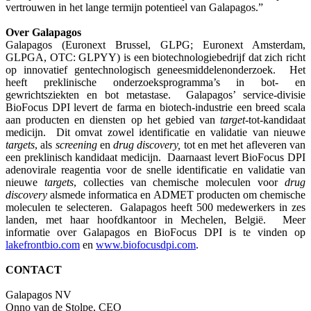
vertrouwen in het lange termijn potentieel van Galapagos.”
Over Galapagos
Galapagos (Euronext Brussel, GLPG; Euronext Amsterdam,
GLPGA, OTC: GLPYY) is een biotechnologiebedrijf dat zich richt
op innovatief gentechnologisch geneesmiddelenonderzoek. Het
heeft preklinische onderzoeksprogramma’s in bot- en
gewrichtsziekten en bot metastase. Galapagos’ service-divisie
BioFocus DPI levert de farma en biotech-industrie een breed scala
aan producten en diensten op het gebied van
target
-tot-kandidaat
medicijn. Dit omvat zowel identificatie en validatie van nieuwe
targets
, als
screening
en
drug discovery,
tot en met het afleveren van
een preklinisch kandidaat medicijn. Daarnaast levert BioFocus DPI
adenovirale reagentia voor de snelle identificatie en validatie van
nieuwe
targets
, collecties van chemische moleculen voor
drug
discovery
alsmede informatica en ADMET producten om chemische
moleculen te selecteren. Galapagos heeft 500 medewerkers in zes
landen, met haar hoofdkantoor in Mechelen, België. Meer
informatie over Galapagos en BioFocus DPI is te vinden op
lakefrontbio.com
en
www.biofocusdpi.com
.
CONTACT
Galapagos NV
Onno van de Stolpe, CEO