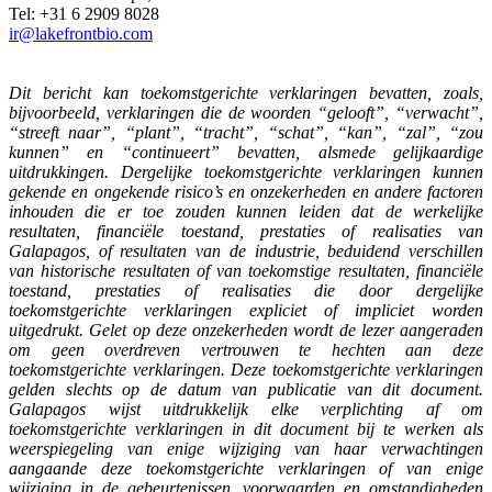
Tel: +31 6 2909 8028
ir@lakefrontbio.com
Dit bericht kan toekomstgerichte verklaringen bevatten, zoals,
bijvoorbeeld, verklaringen die de woorden “gelooft”, “verwacht”,
“streeft naar”, “plant”, “tracht”, “schat”, “kan”, “zal”, “zou
kunnen” en “continueert” bevatten, alsmede gelijkaardige
uitdrukkingen. Dergelijke toekomstgerichte verklaringen kunnen
gekende en ongekende risico’s en onzekerheden en andere factoren
inhouden die er toe zouden kunnen leiden dat de werkelijke
resultaten, financiële toestand, prestaties of realisaties van
Galapagos, of resultaten van de industrie, beduidend verschillen
van historische resultaten of van toekomstige resultaten, financiële
toestand, prestaties of realisaties die door dergelijke
toekomstgerichte verklaringen expliciet of impliciet worden
uitgedrukt. Gelet op deze onzekerheden wordt de lezer aangeraden
om geen overdreven vertrouwen te hechten aan deze
toekomstgerichte verklaringen. Deze toekomstgerichte verklaringen
gelden slechts op de datum van publicatie van dit document.
Galapagos wijst uitdrukkelijk elke verplichting af om
toekomstgerichte verklaringen in dit document bij te werken als
weerspiegeling van enige wijziging van haar verwachtingen
aangaande deze toekomstgerichte verklaringen of van enige
wijziging in de gebeurtenissen, voorwaarden en omstandigheden