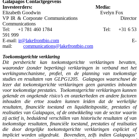
Galapagos Contactgegevens
Investeerders: Media:
Elizabeth Goodwin Evelyn Fox
VP IR & Corporate Communications Director
Communications
Tel: +1 781 460 1784 Tel: +31 6 53
591 999
E-mail:
ir@lakefrontbio.com
E-
mail:
communications@lakefrontbio.com
Toekomstgerichte verklaring
Dit persbericht kan toekomstgerichte verklaringen bevatten,
waaronder (zonder beperking) verklaringen in verband met het
werkingsmechanisme, profiel, en de planning van toekomstige
studies en resultaten van GLPG1205. Galapagos waarschuwt de
lezer dat toekomstgerichte verklaringen geen garanties inhouden
voor toekomstige prestaties. Toekomstgerichte verklaringen kunnen
gekende en ongekende risico’s en onzekerheden en andere factoren
inhouden die ertoe zouden kunnen leiden dat de werkelijke
resultaten, financiële toestand en liquiditeitspositie, prestaties of
realisaties van Galapagos, of de ontwikkeling van de sector waarin
zij actief is, beduidend verschillen van historische resultaten of van
toekomstige resultaten, financiële toestand, prestaties of realisaties
die door dergelijke toekomstgerichte verklaringen expliciet of
impliciet worden uitgedrukt. Bovendien, zelfs indien Galapagos’