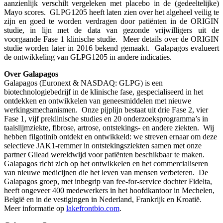
aanzienlijk verschilt vergeleken met placebo in de (gedeeltelijke)
Mayo scores. GLPG1205 heeft laten zien over het algeheel veilig te
zijn en goed te worden verdragen door patiënten in de ORIGIN
studie, in lijn met de data van gezonde vrijwilligers uit de
voorgaande Fase 1 klinische studie. Meer details over de ORIGIN
studie worden later in 2016 bekend gemaakt. Galapagos evalueert
de ontwikkeling van GLPG1205 in andere indicaties.
Over Galapagos
Galapagos (Euronext & NASDAQ: GLPG) is een
biotechnologiebedrijf in de klinische fase, gespecialiseerd in het
ontdekken en ontwikkelen van geneesmiddelen met nieuwe
werkingsmechanismen. Onze pijplijn bestaat uit drie Fase 2, vier
Fase 1, vijf preklinische studies en 20 onderzoeksprogramma’s in
taaislijmziekte, fibrose, artrose, ontstekings- en andere ziekten. Wij
hebben filgotinib ontdekt en ontwikkeld: we streven ernaar om deze
selectieve JAK1-remmer in ontstekingsziekten samen met onze
partner Gilead wereldwijd voor patiënten beschikbaar te maken.
Galapagos richt zich op het ontwikkelen en het commercialiseren
van nieuwe medicijnen die het leven van mensen verbeteren. De
Galapagos groep, met inbegrip van fee-for-service dochter Fidelta,
heeft ongeveer 400 medewerkers in het hoofdkantoor in Mechelen,
België en in de vestigingen in Nederland, Frankrijk en Kroatië.
Meer informatie op
lakefrontbio.com
.