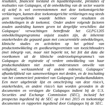
resultaten, financiële toestand en liquiditeitspositie, prestaties of
realisaties van Galapagos, of de ontwikkeling van de sector waarin
zij actief is wel overeenstemmen met deze toekomstgerichte
verklaringen, kunnen deze toekomstgerichte verklaringen nog steeds
geen voorspellende waarde hebben voor resultaten en
ontwikkelingen in de toekomst. Onder andere volgende factoren
zouden aanleiding kunnen geven tot dergelijke verschillen: dat
Galapagos’ verwachtingen betreffende het GLPG1205
ontwikkelingsprogramma onjuist zouden zijn, de inherente
onzekerheden die gepaard gaan met concurrentiële ontwikkelingen,
klinische studies en activiteiten op het gebied van
productontwikkeling en goedkeuringsvereisten van toezichthouders
(met inbegrip van, maar niet beperkt tot, het feit dat data die
voortkomen uit de klinische onderzoeksprogramma’s van
Galapagos de registratie of verdere ontwikkeling van haar
productkandidaten niet zouden ondersteunen omwille van
veiligheid, werkzaamheid of andere redenen), Galapagos’
afhankelijkheid van samenwerkingen met derden, en de inschatting
van het commercieel potentieel van Galapagos’ productkandidaten.
Een meer uitgebreide lijst en omschrijving van deze risico’s,
onzekerheden, en andere risico’s kan worden gevonden in de
documenten en verslagen die Galapagos indient bij de U.S.
Securities and Exchange Commission (SEC), inclusief het
prospectus ingediend bij de SEC op 14 mei 2015 en toekomstige
documenten en rapporten ingediend door Galapagos bij de SEC.