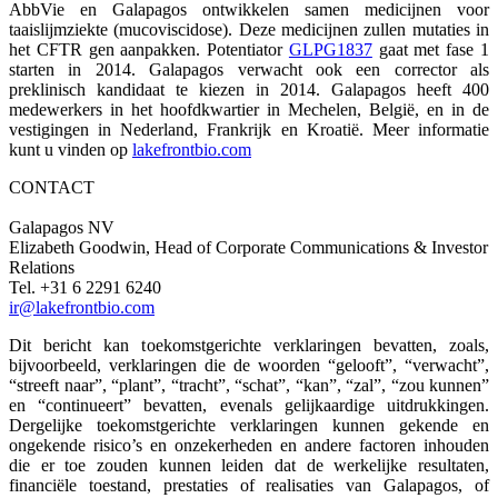
AbbVie en Galapagos ontwikkelen samen medicijnen voor
taaislijmziekte (mucoviscidose). Deze medicijnen zullen mutaties in
het CFTR gen aanpakken. Potentiator
GLPG1837
gaat met fase 1
starten in 2014. Galapagos verwacht ook een corrector als
preklinisch kandidaat te kiezen in 2014. Galapagos heeft 400
medewerkers in het hoofdkwartier in Mechelen, België, en in de
vestigingen in Nederland, Frankrijk en Kroatië. Meer informatie
kunt u vinden op
lakefrontbio.com
CONTACT
Galapagos NV
Elizabeth Goodwin, Head of Corporate Communications & Investor
Relations
Tel. +31 6 2291 6240
ir@lakefrontbio.com
Dit bericht kan toekomstgerichte verklaringen bevatten, zoals,
bijvoorbeeld, verklaringen die de woorden “gelooft”, “verwacht”,
“streeft naar”, “plant”, “tracht”, “schat”, “kan”, “zal”, “zou kunnen”
en “continueert” bevatten, evenals gelijkaardige uitdrukkingen.
Dergelijke toekomstgerichte verklaringen kunnen gekende en
ongekende risico’s en onzekerheden en andere factoren inhouden
die er toe zouden kunnen leiden dat de werkelijke resultaten,
financiële toestand, prestaties of realisaties van Galapagos, of