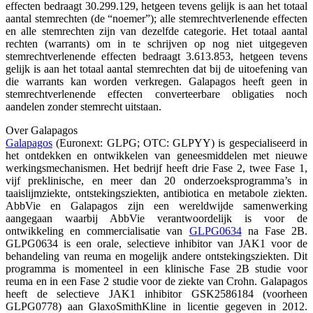
effecten bedraagt 30.299.129, hetgeen tevens gelijk is aan het totaal
aantal stemrechten (de “noemer”); alle stemrechtverlenende effecten
en alle stemrechten zijn van dezelfde categorie. Het totaal aantal
rechten (warrants) om in te schrijven op nog niet uitgegeven
stemrechtverlenende effecten bedraagt 3.613.853, hetgeen tevens
gelijk is aan het totaal aantal stemrechten dat bij de uitoefening van
die warrants kan worden verkregen. Galapagos heeft geen in
stemrechtverlenende effecten converteerbare obligaties noch
aandelen zonder stemrecht uitstaan.
Over Galapagos
Galapagos
(Euronext: GLPG; OTC: GLPYY) is gespecialiseerd in
het ontdekken en ontwikkelen van geneesmiddelen met nieuwe
werkingsmechanismen. Het bedrijf heeft drie Fase 2, twee Fase 1,
vijf preklinische, en meer dan 20 onderzoeksprogramma’s in
taaislijmziekte, ontstekingsziekten, antibiotica en metabole ziekten.
AbbVie en Galapagos zijn een wereldwijde samenwerking
aangegaan waarbij AbbVie verantwoordelijk is voor de
ontwikkeling en commercialisatie van
GLPG0634
na Fase 2B.
GLPG0634 is een orale, selectieve inhibitor van JAK1 voor de
behandeling van reuma en mogelijk andere ontstekingsziekten. Dit
programma is momenteel in een klinische Fase 2B studie voor
reuma en in een Fase 2 studie voor de ziekte van Crohn. Galapagos
heeft de selectieve JAK1 inhibitor GSK2586184 (voorheen
GLPG0778) aan GlaxoSmithKline in licentie gegeven in 2012.